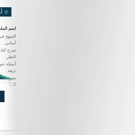
أ
اسم المل
المنهج في
أساني..
شرح كتاب
النظر..
أسئلة حو
نزهة..
شرح كتاب
النظر..