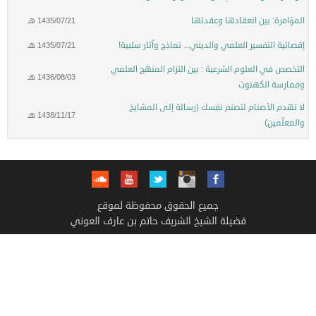
المؤامرة: بين انعقادها وعقدتها
1435/07/21 هـ
إقصائية التفسير العلمي والديني... نماذج وآثار سلبية!
1435/07/21 هـ
التخصص في العلوم الشرعية : بين التزام المنهج العلمي
1436/08/03 هـ
وممارسة الكهنوت
لا تهدم الأصنام لتصنم نفسك (رسالة إلى المشايخ
1438/11/17 هـ
والمعلّمين)
جميع الحقوق محفوظة لموقع
فضيلة الشيخ الشريف حاتم بن عارف العوني