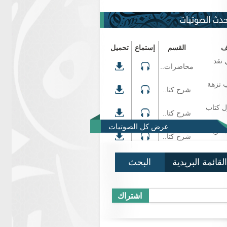
حدث الصوتيات
ف
القسم
إستماع
تحميل
 نقد
محاضرات..
 نزهة
شرح كتا..
ل كتاب
شرح كتا..
عرض كل الصوتيات
 نزهة
شرح كتا..
القائمة البريدية
البحث