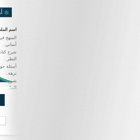
أ
اسم المل
المنهج في
أساني..
شرح كتاب
النظر..
أسئلة حو
نزهة..
شرح كتاب
النظر..