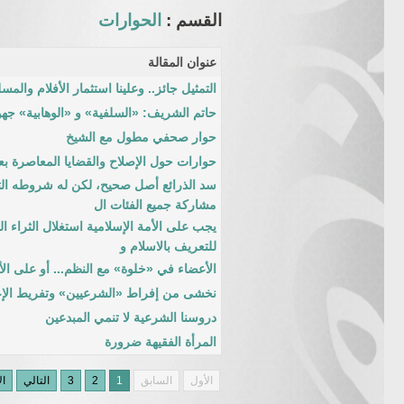
القسم :
الحوارات
عنوان المقالة
التمثيل جائز.. وعلينا استثمار الأفلام وال
حاتم الشريف: «السلفية» و «الوهابية» ج
حوار صحفي مطول مع الشيخ
حوارات حول الإصلاح والقضايا المعاصرة بع
سد الذرائع أصل صحيح، لكن له شروطه التي 
مشاركة جميع الفئات ال
يجب على الأمة الإسلامية استغلال الثراء ال
للتعريف بالاسلام و
الأعضاء في «خلوة» مع النظم... أو على الأ
نخشى من إفراط «الشرعيين» وتفريط الإع
دروسنا الشرعية لا تنمي المبدعين
المرأة الفقيهة ضرورة
الأول
السابق
1
2
3
التالي
ال