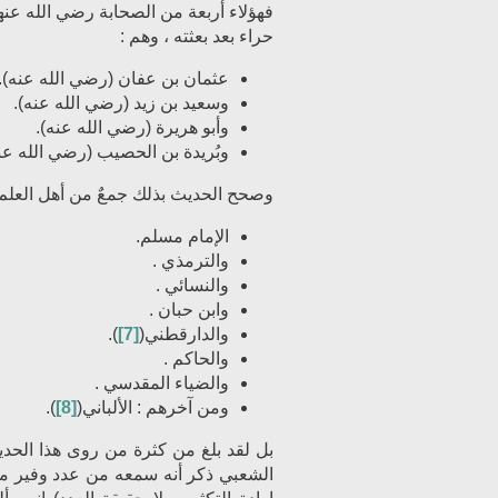
فهؤلاء أربعة من الصحابة
رضي الله عنه
حراء بعد بعثته ، وهم :
عثمان بن عفان
(رضي الله عنه)
.
وسعيد بن زيد
(رضي الله عنه)
.
وأبو هريرة
(رضي الله عنه)
.
وبُريدة بن الحصيب
(رضي الله عنه)
وصحح الحديث بذلك جمعٌ من أهل العلم ،
الإمام مسلم.
والترمذي .
والنسائي .
وابن حبان .
والدارقطني(
[7]
).
والحاكم .
والضياء المقدسي .
ومن آخرهم : الألباني(
[8]
).
بل لقد بلغ من كثرة من روى هذا الحدي
الشعبي ذكر أنه سمعه من عدد وفير م