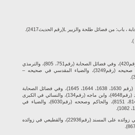
 ، ‌‌باب: من فضائل طلحة والزبير
L
(رقم الحديث2417).
) أخرجه الإمام أحمد في المسند (رقم420)، وفي فضائل الصحابة (رقم751، 805)، والترمذي
وصححه (رقم3699)، وابن حبان في صحيحه (رقم3249)، والضياء المقدسي في صحيحه –
) أخرجه الإمام أحمد في المسند (رقم 1630، 1638، 1644، 1645)، وفي فضائل الصحابة
(رقم82-84، 250-255، 279)، وأبو داود (رقم4648)، وابن ماجه (رقم134)، والنسائي في الكبرى
6، 8148، 8149، 8151)، والحاكم وصححه (رقم6030)، والضياء في
) أخرجه عبد الله بن الإمام أحمد في زوائده على المسند (رقم22936)، والقطيعي في زوائده