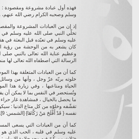
فهذه أول عبادة مشروعة ومقصودة : وه
وسلم وصحبه الكرام
رضي الله عنهم
، 
إذ إن من العبادات المشروعة والمقصو
تخلّي النبي صلى الله عليه وسلم في غا
عليه وسلم في تعبّده قبل البعثة في هذ
كان يشعر به من الوحشة من رؤية الأ
وعظيم عناية الله تعالى بالنبي صلى الل
الرسالة التي اصطفاه الله تعالى لها منذ 
كما أن من العبادات المتعلقة بهذا المو
خلوته بربّه عزّ وجل ، وأنها من وسائ
الحياة ومتاعبها ، وفي زيارة هذا المو
وتُستحضر في النفس بما لا يمكن أن يف
ما يحصل بالخيال ، فمشاهدة غار حراء
تقشّفه وخلوّه من كل متاع الدنيا : سيك
نفسه { قَدْ أَفْلَحَ مَنْ زَكَّاهَا} [الشمس: 9].
كما أن من العبادات التي يسعى المسلم
عليه وسلم في قلبه ، الحب الذي هو سب
«ثلاث من كُنّ فيه وجد حلاوة الإيمان : 