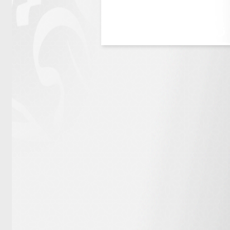
زوار الموقع
1134143