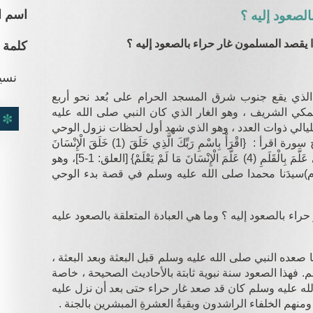
اسم ا
لصعود إليه ؟
ا يقصد المسلمون غار حراء بالصعود إليه ؟
كلمة 
نسي
 الذي يقع جنوب شرق المسجد الحرام على بُعد نحو أربع
مكي الشريف ، وهو الغار الذي كان النبي صلى الله عليه
لليالي ذوات العدد ، وهو الذي شهد أول لحظات نزول الوحي
على النبي صلى الله عليه وسلم بفواتح سورة اقرأ : {اقْرَأْ بِاسْمِ رَبِّكَ الَّذِي خَلَقَ (1) خَلَقَ الْإِنْسَانَ
مِنْ عَلَقٍ (2) اقْرَأْ وَرَبُّكَ الْأَكْرَمُ (3) الَّذِي عَلَّمَ بِالْقَلَمِ (4) عَلَّمَ الْإِنْسَانَ مَا لَمْ يَعْلَمْ} [العلق: 1-5]، وهو
سيدَنا محمدا صلى الله عليه وسلم في قصة بدء الوحي
حراء بالصعود إليه ؟ وما هي العبادة المتعلقة بالصعود عليه
ا صعده النبي صلى الله عليه وسلم قبل البعثة وبعد البعثة ،
م
. فهذا الصعود سنة نبوية ثابتة بالأحاديث الصحيحة ، خاصة
الله عليه وسلم كان قد صعد غار حراء حتى بعد أن نزل عليه
منهم الخلفاء الراشدون وبقيةُ العشرةِ المبشرين بالجنة .