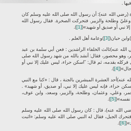
ها .
ة
(رضي الله عنه)
: أن رسول الله صلى الله عليه وسلم كان
 وعليّ وطلحة والزبير. فتحركت الصخرة. فقال رسول الله
لا نبي أو ‌صديق أو شهيد»(
[1]
).
)وابن حبان(
[3]
)وعامة أهل العلم .
ثالث الخلفاء الراشدين : فعن أبي سلمة بن عبد
، وهو محصور، فقال: أنشد بالله من شهد رسول الله صلى
ل فركله بقدمه، ثم قال: "اسكن حراء، ليس عليك إلا نبي أو
جال»(
[4]
).
أحد العشرة المبشرين بالجنة ، قال : «كنا مع النبي
كن ‌حراء، فإنه ليس عليك إلا نبي، أو ‌صديق، أو شهيد» .
عمر، وعلي، وعثمان، وطلحة، والزبير، وسعد، وابن عوف،
 نفسه»(
[5]
).
، قال : كان رسول الله صلى الله عليه وسلم
تحرك الجبل، فقال له النبي صلى الله عليه وسلم: «اثبت
»(
[6]
).