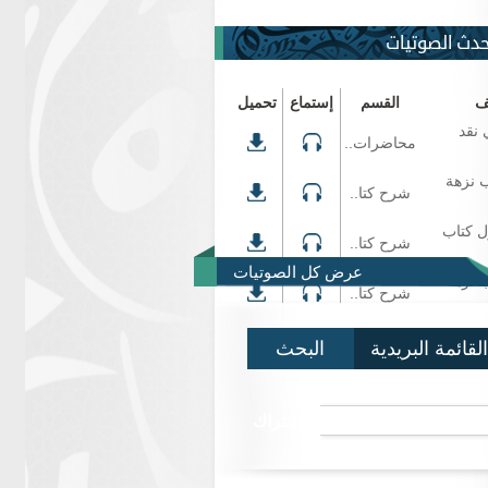
حدث الصوتيات
ف
القسم
إستماع
تحميل
 نقد
محاضرات..
 نزهة
شرح كتا..
ل كتاب
شرح كتا..
عرض كل الصوتيات
 نزهة
شرح كتا..
القائمة البريدية
البحث