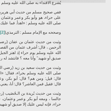
يُشرع الاقتداء به صلى الله عليه وسلم في
ففي صحيح مسلم من حديث أبي هرير
على ‌حراء، هو وأبو بكر وعمر وعثمان
صلى الله عليه وسلم : «اهدأ. فما عليك إ
وصححه مع الإمام مسلم : الترمذي(
[2]
وثبت من حديث عثمان بن عفان
(رضي الله عنه)
الرحمن ، قال: أشرف عثمان من القصر
الله عليه وسلم يوم حراء إذ اهتز الجب
صديق أو شهيد" وأنا معه ؟ فانتشد له ر
وثبت من حديث سعيد بن زيد
(رضي الله عنه)
صلى الله عليه وسلم بحراء، فقال: «اس
قال: قيل: ومن هم؟ قال: أبو بكر، و
قال: فقيل فمن العاشر؟ قال: أنا، يعني
وثبت من حديث بُريدة بن الـحُصَيب
(رضي الله عنه)
جالسا ، ومعه أبو بكر وعمر وعثمان، ف
‌حراء، فإنه ليس عليك إلا ‌صديق أو شهيد