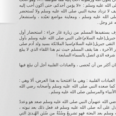
صلى الله عليه وسلم : «لا يؤمن أحدكم، حتى أكون أحب إليه
 لا تزداد محبة النبي صلى الله عليه وسلم ولا تُستحضر
ى الله عليه وسلم ، ومعاينة مواضع تعبّده ، واستشعار
ه عز وجل .
سوف يستفيدها المسلم من زيارة غار حراء : استحضار أول
جبريل
(عليه السلام)
على النبي صلى الله عليه وسلم بأول
ا التقى جبريل
(عليه السلام)
سيدُ الملائكة بسيد ولد آدم
صلى
ار الآخرة ، هنا يقف المسلم حيث تم هذا اللقاء الذي لا يبلغ
اء شرفه الذي اتصل بالسماء السابعة !
كان أكثر من أن تُحصى ، والعبادات القلبية أجل أن نبلغ فيها
لعبادات القلبية : وهي ما افتتحنا به هذا العرض، ألا وهي :
 كما صعده النبي صلى الله عليه وسلم وأصحابه
رضي الله
أنبياء والمرسلين صلى الله عليه وسلم .
ي الله عنهم
أن النبي صلى الله عليه وسلم صعد هو وعددٌ
دل على أنه صلى الله عليه وسلم قد فعل ذلك بعد نبوته ،
م بعد البعثة فهو تشريعٌ وسُنّةٌ من سُنَنِ الهُـدىٰ التي