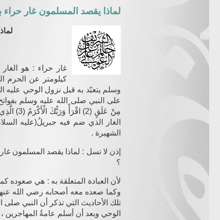
لماذا يقصد المسلمون غار حراء با
لماذ
غار حراء : هو الغار
كيلومتر عن الحرم ال
وسلم يتعبّد به قبل نزول الوحي عليه ا
الغار الذي ضم فيه جبريلُ
(عليه السلام)
الشهيرة .
إذن لا تسل : لماذا يقصد المسلمون غار 
؟
لأن العبادة المتعلقة به : هي صعوده كم
وكما صعده معه أصحابه
رضي الله عنه
تلك الأحاديث التي تذكر أن النبي صلى 
الوحي وبعد أن أسلم عامةُ المهاجرين ، و