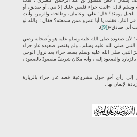
هم ألف إنسان ! فعن منصور بن عبد الرحمن البصري ، قلت
 وسلم قال: «اثبت ‌حراء فليس عليك إلا نبي، أو ‌صديق، أو
لجبل يومئذ؟ قال: علي، وعثمان، وطلحة، والزبير، وأنت
 النار، فقلت يا أبا عمرو ممن سمعته؟ فقال : والله لو
يت أني صادق»(
[9]
).
ة ؛ لأن صعوده صلى الله عليه وسلم عليه هو وأصحابه
رضي
النبي صلى الله عليه وسلم ، ولم يقتصر صعوده غارَ حراء
رّ النبي صلى الله عليه وسلم يصعد حراء بعد نزول الوحي
لزيارة والصعود إليه ، وأنه مكان شريفٌ مقصودٌ بالصعود ،
وي إلى رأي أحدٍ حول مشروعية قصد غار حراء بالزيارة
دة الإيمان بها .