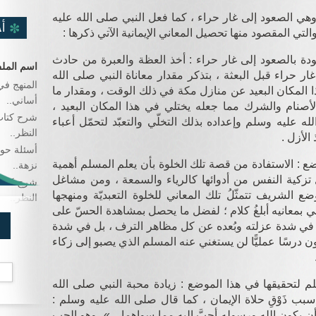
ي الصعود إلى غار حراء ، كما فعل النبي صلى الله عليه
أ
والتي المقصود منها تحصيل المعاني الإيمانية الآتي ذكرها :
دة بالصعود إلى غار حراء : أخذ العظة والعبرة من حادث
اسم المل
ر حراء قبل البعثة ، بتذكر مقدار معاناة النبي صلى الله
المنهج في
ا المكان البعيد عن منازل مكة في ذلك الوقت ، ومقدار ما
أساني..
صنام والشرك مما جعله يختلي في هذا المكان البعيد ،
شرح كتاب
ه عليه وسلم وإعداده بذلك التخلّي والتعبّد لتحمّل أعباء
النظر..
الأزل .
أسئلة حو
ضع : الاستفادة من قصة تلك الخلوة بأن يعلم المسلم أهمية
نزهة..
ل تزكية النفس من أدوائها كالرياء والسمعة ، ومن مشاغل
شرح كتاب
ضع الشريف تتمثّلُ تلك المعاني للخلوة التعبديّة ومنهجها
النظر..
ي بمعانيه أبلغُ كلام ؛ لفضل ما يحصل بمشاهدة الحسّ على
 في شدة عزلته وبُعده عن كل مظاهر الترف ، بل في شدة
ون درسًا عمليًّا لن يستغني عنه المسلم الذي يصبو إلى زكاء
 لتحقيقها في هذا الموضع : زيادة محبة النبي صلى الله
ب ذَوْقِ حلاة الإيمان ، كما قال صلى الله عليه وسلم :
أن يكون الله ورسوله أحبَّ إليه مما سواهما ...»، وهو الحب