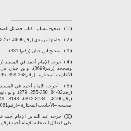
(
[1]
) صحيح مسلم : كتاب فضائل الصحابة
(
[2]
) جامع الترمذي (رقم3696، 3757 ).
(
[3]
) صحيح ابن حبان (رقم3319).
[4]
(
الأحاديث المختارة –(رقم358-359، 395).
[5]
(
(رقم8100، 8134-
813
صحيحه –الأحاديث المختارة –(رقم1081، 1082).
[6]
(
على فضائل الصحابة للإمام أحمد (رقم867).