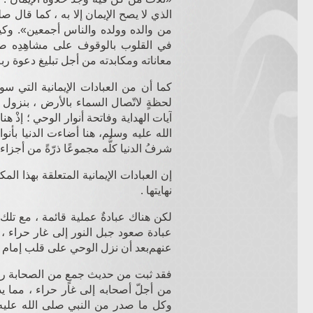
الذي لا يصح الإيمان إلا به ، كما قال 
من والده وولده والناس أجمعين». وكيف
في القلوب بالوقوف على مشاهِدِه صل
معاناته ومكابدته من أجل تبليغ دعوة رب
كما أن من العبادات الإيمانية التي 
لحظةٍ لاتّصال السماء بالأرض ، بنزول 
آيات الهداية وفاتحة أنوار الوحي ؛ إذْ هن
الله عليه وسلم
، هنا أضاءت الدنيا بأنو
شرفُ الدنيا كلُّه مجموعًا ذرّةً من أجز
إن العبادات الإيمانية المتعلقة بهذا الم
نهايتها .
لكن هناك عبادةٌ عملية قائمة ، مع تلك ا
عبادة صعود جبل النور إلى غار حراء ،
عنهم
بعد أن نزل الوحي على قلب إمام ال
فقد ثبت من حديث جمعٍ من الصحابة
رض
من أجلّ أصحابه إلى غار حراء ، مما ي
وكل ما صدر من النبي صلى الله عليه وسل