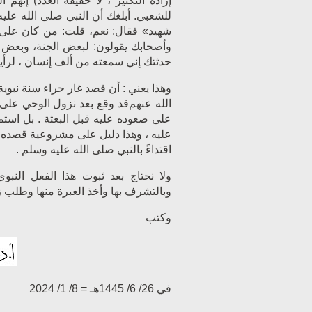
إرادة التكثير ، لا حقيقة العدد) إن
للشعبي. أبلغك أن النبي صلى الله عليه
شهيد» فقال: نعم، قلت: من كان على ا
وأصحابك يقولون: لبعض الجنة، وبعض في
حدثتك إني سمعته من ألف إنسان ، لرأ
وهذا يعني : أن قصد غار حراء سنة نبوي
الله عنهم
قد وقع بعد نزول الوحي على 
على صعوده عليه قبل البعثة . بل استم
عليه ، وهذا دليل على مشروعية قصده با
اقتداءً بالنبي صلى الله عليه وسلم .
ولا نحتاج بعد ثبوت هذا الفعل النب
وبالتشرف بها وأخذ العبرة منها وطلب زيا
وكتب
في 26/ 6/ 1445هـ = 8/ 1/ 2024