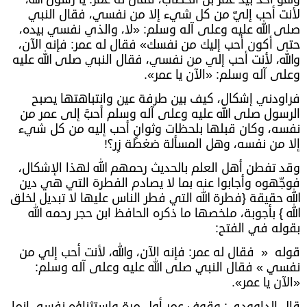
لأنت أحب إليّ من كل شيء إلا من نفسي، فقال النبي
صلى الله عليه وعلى آله وسلم: «لا، والذي نفسي بيده،
حتى أكون أحب إليك من نفسك» فقال له عمر: فإنه الآن،
والله، لأنت أحب إلي من نفسي، فقال النبي صلى الله عليه
وعلى آله وسلم: «الآن يا عمر».
فراودني إشكال، كيف بين طرفة عين وانتباهتها يصبح
الرسول صلى الله عليه وعلى آله وسلم أحبَّ إلى عمر من
نفسه، وكان قبلها بلحظات وثوانٍ أحب إليه من كل شيء
إلا من نفسه، وهل المسألة ضغطة زِر؟!
وقد تفطن أهل العلم بالحديث رحمهم الله لهذا الإشكال،
فوجّهوه وأجابوا عنه بما لا يصادم الفطرة التي هي دين
الله حقيقة {فطرة الله التي فطر الناس عليها لا تبديل لخلق
الله } بأجوبة، ملخصها ما ذكره الحافظ ابن حجر رحمه الله
بقوله في الفتح:
قوله « فقال له عمر: فإنه الآن، والله، لأنت أحب إلي من
نفسي » فقال النبي صلى الله عليه وعلى آله وسلم:
«الآن يا عمر».
قال الداوودي: وقوف عمر أول مرة واستثناؤه نفسه، إنما