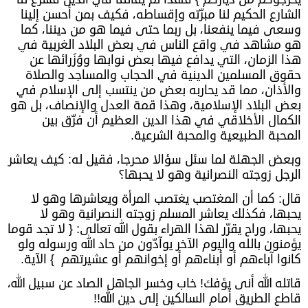
الشارع الحكيم لنا مبرّته وإقساطه، فكيف بمن أحسن إلينا
وسعى فيما ينفعنا، بل ربما حتى فيما هو من ديننا، كما
هو مشاهد في واقع الناس في بعض البلاد الغربية في
هذا الزمان، التي يدافع فيها بعض نوابها ووُزَرائها عن
حقوق المسلمين الدينية في الحجاب والمساجد والصلاة
والأذان، مما قد يحاربه بعض من ينتسب إلى الإسلام في
بعض البلاد الإسلامية، وهذا قمة العدل والإنصاف، بل هو
الكمال الأخلاقي في هذا الدين العظيم أن فرّق بين
المحبة الطبيعية والمحبة الشرعية.
وبعض الجهلة لما سئل سؤالا محرجا، فقيل له: كيف يعاشر
الرجل زوجته النصرانية وهو لا يحبها؟
قال: كما أن المغتصب يغتصب المرأة ويعاشرها وهو لا
يحبها، فكذلك يعاشر المسلم زوجته النصرانية وهو لا
يحبها، وراح يقرّر لهذا الهراء بقول الله تعالى: { لا تجد قوما
يؤمنون بالله واليوم الآخر يوآدّون من حاد الله ورسوله ولو
كانوا آباءهم أو أبناءهم أو إخوانهم أو عشيرتهم } الآية.
قاتله الله أنى يؤفك! خاب وخسر الجاهل الصاد عن سبيل الله،
قاطع الطريق أمام السالكين إلى دين الله!!