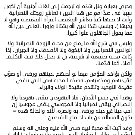
وحري بعبارة مثل هذه لو ترجمت إلى لغات أجنبية أن تكون
سببا في صدِّ أُممٍ عن هذا الدين ( تعاشر زوجتك النصرانية
وأنت لا تحبها كما يعاشر المغتصب المرأة المغتصبة وهو لا
يحبها )، وينسب هذا لدين الله بهتانا وزورا ـ تعالى دين الله
عما يقول الجاهلون علوا كبيرا.
وليس في شرع الله ما يمنع من محبة الزوجة النصرانية ولا
الوالدين النصرانيين ولا الإخوة ولا الأصدقاء ولا الجيران، إذا
كانت محبة طبيعية لا شرعية، بل لا يدخل ذلك تحت التكليف
أصلا، كما قدّمنا.
ولكن يؤاخذ المؤمن فيما لو أحبهم لدينهم ورضي أو صوّب
عقيدتهم ومذهبهم، فهذه المحبة هي التي تنقض
عقيدة التوحيد وتهدم عقيدة الولاء والبرآء.
وهذا في جميع الأديان، فلا اليهودي يبقى يهوديا ولا
النصراني يبقى نصرانيا ولا المجوسي يبقى مجوسيا إن
أحب دينا غير دينه ورضي به ونصره، لأنه والحالة هذه =
تكون المسألة من باب اجتماع النقيضين.
وقد أثبت الله محبة نبيه صلى الله عليه وعلى آله وسلم
لعمّه أبي طالب المشرك الذي ناصره وآزره بقوله: { إنك لا