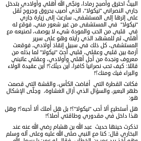
البيتُ احترق وأصبح رمادا، ونجّى الله أهلي وأولادي بتدخل
جاري النصراني "نيكولا"، الذي أصيب بحروق وجروح نُقل
على إثرها إلى المستشفى، سارعت إلى زيارة جاري
"نيكولا" في المستشفى من غير شعور مني، فوقع له
في قلبي من الحب والمودة شيء لا يوصف، لصنيعه مع
أهلي، ثم للمشهد الذي رأيته وهو على سرير
المستشفى، كل ذلك في سبيل إنقاذ أولادي، فوقعت
أزمة بين قلبي وعقلي، قلبي أحبّ "نيكولا" لما بذله من
معروف ونجدة من أجل أهلي وأولادي، وعقلي عاتبني
قائلا: كيف تحب نصرانيا كافرا، أين دينُك؟! أين عقيدة الولاء
والبراء فيك ومنك؟!
فكانت القطرة التي أفاضت الكأس، والقشة التي قصمت
ظهر البعير، والسؤال الذي أزال الغشاوة، وجلّى الإشكال
هو:
هل أستطيع ألا أحب "نيكولا"؟! بل هل أملك ألا أحبه؟! وهل
هذا داخل في مقدوري وطاقتي أصلا؟!
تذكرت حينها حديث عبد الله بن هشام رضي الله عنه عند
البخاري قال: كنا مع النبي صلى الله عليه وعلى آله وسلم
وهو آخذ بيد عمر بن الخطاب، فقال له عمر: يا رسول الله،