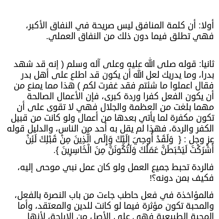
أولا: أن كلمة المنافق ليس صريحة في النفاق الأكبر،
فهي تطلق فيما دون ذلك من النفاق العملي.
ثانيا: قوله صلى الله عليه وعلى آله وسلم ( إنه قد شهد
بدرا، وما يدريك لعل الله أن يكون قد اطلع على أهل بدر
فقال اعملوا ما شئتم فقد غفرت لكم ) هذا مما يمنع من
أن يكون الفعل كفرا وردة كبرى، فإن الأعمال الصالحة
مهما بلغت من العظمة والجلال فهي لا تقوى على أن
تكون مكفرة لما يأتي بعدها من أعمال ولو كانت من قبيل
الكفر والردة، فهذا لم يقل به أحد من الناس، والدليل قوله
عز وجل : { وَلَقَدْ أُوحِيَ إِلَيْكَ وَإِلَى الَّذِينَ مِنْ قَبْلِكَ لَئِنْ
أَشْرَكْتَ لَيَحْبَطَنَّ عَمَلُكَ وَلَتَكُونَنَّ مِنَ الْخَاسِرِينَ }.
فالردة تحبط جميع العمل ولو كان عمل نبي موحى إليه،
فكيف بمن دونه؟!
فالمؤاخذة في فعل حاطب جاءت من باب النصرة بالفعل،
والمحبة تكون مؤثرة فيما لو كانت للدين والمعتقد، وأما
المحبة الطبيعية فهي على الأصل من الإباحة، لأنها