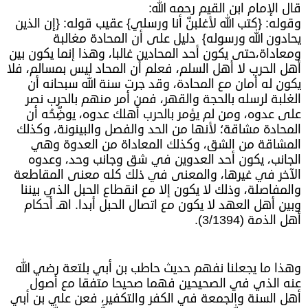
قال الإمام ابن القيم رحمه الله:
وقوله: {كتب الله لأغلبنّ أنا ورسلي} عقيب قوله: {إن الذين
يحادون الله ورسوله} دليل على أن المحادة مغالبة
ومعاداة،حتى يكون أحد المحادين غالبا، وهذا إنما يكون بين
أهل الحرب لا أهل السلم، فعلم أن المحاد ليس بمسالم، فلا
يكون له أمان مع المحادة، وقد جرت سنة الله سبحانه أن
الغلبة لرسله بالحجة والقهر، فمن أمر منهم بالحرب نصر
على عدوه، ومن لم يؤمر بالحرب أهلك عدوه، يوضِّحُه أن
المحادة مشاقة؛ لأنها من الحد والفصل والبينونة، وكذلك
المشاقة من الشق، وكذلك المعاداة من العدوة وهي
الجانب، يكون أحد العدوين في شق وجانب وحد، وعدوه
الآخر في غيرها، والمعنى في ذلك كله معنى المقاطعة
والمفاصلة، وذلك لا يكون إلا مع انقطاع الحبل الذي بيننا
وبين أهل العهد لا يكون مع اتصال الحبل أبدا. اهـ أحكام
أهل الذمة (3/1394).
وهذا ما يجعلنا نفهم حديث حاطب بن أبي بلتعة رضي الله
عنه الذي في الصحيحين فهما صحيحا متفقا مع أصول
أهل السنة والجمعة في الكفر والتكفير، فعن علي بن أبي