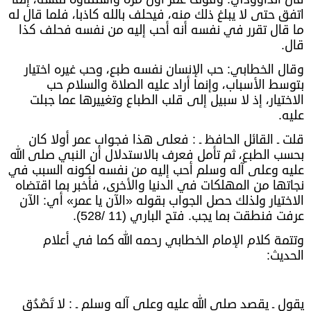
اتفق حتى لا يبلغ ذلك منه، فيحلف بالله كاذبا، فلما قال له
ما قال تقرر في نفسه أنه أحب إليه من نفسه فحلف كذا
قال.
وقال الخطابي: حب الإنسان نفسه طبع، وحب غيره اختيار
بتوسط الأسباب، وإنما أراد عليه الصلاة والسلام حب
الاختيار، إذ لا سبيل إلى قلب الطباع وتغييرها عما جبلت
عليه.
قلت ـ القائل الحافظ ـ : فعلى هذا فجواب عمر أولا كان
بحسب الطبع، ثم تأمل فعرف بالاستدلال أن النبي صلى الله
عليه وعلى آله وسلم أحب إليه من نفسه لكونه السبب في
نجاتها من المهلكات في الدنيا والأخرى، فأخبر بما اقتضاه
الاختيار ولذلك حصل الجواب بقوله «الآن يا عمر» أي: الآن
عرفت فنطقت بما يجب. فتح الباري (11 /528).
وتتمة كلام الإمام الخطابي رحمه الله كما في أعلام
الحديث:
يقول ـ يقصد صلى الله عليه وعلى آله وسلم ـ : لا تَصْدُق