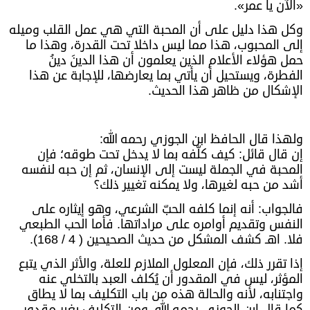
«الآن يا عمر».
وكل هذا دليل على أن المحبة التي هي عمل القلب وميله
إلى المحبوب، هذا مما ليس داخلا تحت القدرة، وهذا ما
حمل هؤلاء الأعلام الذين يعلمون أن هذا الدينَ دينُ
الفطرة، ويستحيل أن يأتي بما يعارضها، للإجابة عن هذا
الإشكال من ظاهر هذا الحديث.
ولهذا قال الحافظ ابن الجوزي رحمه الله:
إن قال قائل: كيف كلّفه بما لا يدخل تحت طوقه؛ فإن
المحبة في الجملة ليست إلى الإنسان، ثم إن حبه لنفسه
أشد من حبه لغيرها، ولا يمكنه تغيير ذلك؟
فالجواب: أنه إنما كلفه الحبّ الشرعي، وهو إيثاره على
النفس وتقديم أوامره على مراداتها. فأما الحب الطبعي
فلا. اهـ كشف المشكل من حديث الصحيحين ( 4 / 168).
إذا تقرر ذلك، فإن المعلول الملازم للعلة، والأثر الذي يتبع
المؤثر، ليس في المقدور أن يُكلف العبد بالتخلي عنه
واجتنابه، لأنه والحالة هذه من باب التكليف بما لا يطاق
كما قال ابن الجوزي رحمه الله، ومن التكليف بغير مقدور