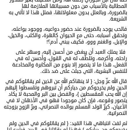
المطالبة بالأسباب من دون مسبباتها الملازمة لها
بالضرورة، وبالعلل بدون معلولاتها، فمثل هذا لا تأتي به
الشريعة.
فالحب يوجد بالضرورة عند حضور دواعيه، ووجود بواعثه،
وتحقق أسبابه، حتى مع الحيوان كالهرة، والكلب، والخيل،
والإبل، والغنم ووو، فكيف ببني آدم؟!
فلا يملك العبد أن يبغض من أحسن إليه، وسهر على
راحته، وأكرمه، وتلطّف له في القول، وأحسن له في
الفعل، هذا ما لا يتصور إلا بنوع من المكابرة والمخادعة
للنفس البشرية، التي جبلت على ضد ذلك.
قال الله عزّ وجل: { لا ينهاكم الله عن الذين لم يقاتلوكم في
الدين ولم يخرجوكم من دياركم أن تبروهم وتقسطوا إليهم
إن الله يحب المقسطين }، والفصل بين البر والمحبة لا يكاد
يتصور وقوعه، فإن كان موجودا فهو في الأذهان لا في
الأعيان، كبِرِّ الولد المسلم بوالده النصراني، وبرِّ الزوج بزوجته
النصرانية.
ثم لفت انتباهي هذا القيد: { لم يقاتلوكم في الدين ولم
يخرجوكم من دياركم } فهذا لم يقاتلنا في الدين فشرع لنا