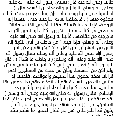
طالب رضي الله عنه قال: بعثني رسول الله صلى الله عليه
وعلى آله وسلم أنا والزبير والمقداد بن الأسود قال: (
انطلقوا حتى تأتوا روضة خاخ، فإن بها ظعينة ومعها كتاب
فخذوه منها ) . فانطلقنا تعادى بنا خيلنا حتى انتهينا إلى
الروضة، فإذا نحن بالظعينة، فقلنا: أخرجي الكتاب، فقالت:
ما معي من كتاب، فقلنا: لتخرجن الكتاب أو لنلقين الثياب،
فأجرجته من عقاصها، فأتينا به رسول الله صلى الله عليه
وعلى آله وسلم، فإذا فيه: " من حاطب بن أبي بلتعة إلى
أناس من المشركين من أهل مكة " يخبرهم ببعض أمر
رسول الله صلى الله عليه وعلى آله وسلم فقال رسول الله
صلى الله عليه وعلى آله وسلم: ( يا حاطب ما هذا؟ ) . قال:
يا رسول الله لا تعجل علي، إني كنت أمرأ ملصقا في قريش
ولم أكن من أنفسها، وكان من معك من المهاجرين لهم
قرابات بمكة يحمون بها أهليهم وأموالهم، فأحببت إذ
فاتني ذلك من النسب فيهم أن أتخذ عندهم يدا يحمون بها
قرابتي، وما فعلت كفرا ولا ارتدادا ولا رضا بالكفر بعد
الإسلام، فقال رسول الله صلى الله عليه وعلى آله وسلم (
لقد صدقكم ) . قال عمر: يا رسول الله دعني أضرب عنق هذا
المنافق، قال: ( إنه قد شهد بدرا، وما يدريك لعل الله أن
يكون قد اطلع على أهل بدر فقال اعملوا ما شئتم فقد