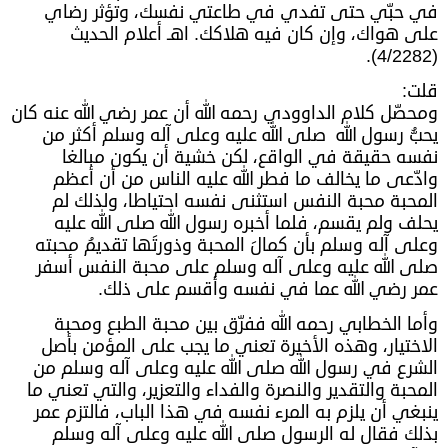
في حبّي حتى تفدي في طاعتي نفسك، وتؤثر رضاي
على هواك، وإن كان فيه هلاكك. اهـ أعلام الحديث
(4/2282).
قلت:
ومحصّل كلام الداوودي رحمه الله أن عمر رضي الله عنه كان
يحبُّ رسول الله صلى الله عليه وعلى آله وسلم أكثر من
نفسه حقيقة في الواقع، لكن خشية أن يكون مبالغا
وادّعى ما يخالف ما فطر الله عليه الناس من أن أعظم
المحبة محبة النفس استثنى نفسه احتياطا، ولذلك لم
يحلف ولم يقسم، فلما أخبره رسول الله صلى الله عليه
وعلى آله وسلم بأن كمالَ المحبة وذورتَها تقديمُ محبته
صلى الله عليه وعلى آله وسلم على محبة النفس أسفر
عمر رضي الله عما في نفسه وأقسم على ذلك.
وأما الخطابي رحمه الله ففرّق بين محبة الطبع ومحبة
الاختيار، وهذه الأخيرة تعني ما يجب على المؤمن بأصل
الشرع في رسول الله صلى الله عليه وعلى آله وسلم من
المحبة والتقدير والنصرة والفداء والتعزير، والتي تعني ما
ينبغي أن يلزم به المرء نفسه في هذا الباب، فالتزم عمر
بذلك فقال له الرسول صلى الله عليه وعلى آله وسلم