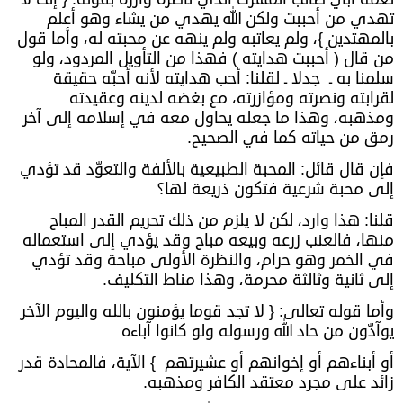
تهدي من أحببت ولكن الله يهدي من يشاء وهو أعلم
بالمهتدين }، ولم يعاتبه ولم ينهه عن محبته له، وأما قول
من قال ( أحببت هدايته ) فهذا من التأويل المردود، ولو
سلمنا به ـ جدلا ـ لقلنا: أحب هدايته لأنه أحبّه حقيقة
لقرابته ونصرته ومؤازرته، مع بغضه لدينه وعقيدته
ومذهبه، وهذا ما جعله يحاول معه في إسلامه إلى آخر
رمق من حياته كما في الصحيح.
فإن قال قائل: المحبة الطبيعية بالألفة والتعوّد قد تؤدي
إلى محبة شرعية فتكون ذريعة لها؟
قلنا: هذا وارد، لكن لا يلزم من ذلك تحريم القدر المباح
منها، فالعنب زرعه وبيعه مباح وقد يؤدي إلى استعماله
في الخمر وهو حرام، والنظرة الأولى مباحة وقد تؤدي
إلى ثانية وثالثة محرمة، وهذا مناط التكليف.
وأما قوله تعالى: { لا تجد قوما يؤمنون بالله واليوم الآخر
يوآدّون من حاد الله ورسوله ولو كانوا آباءه
أو أبناءهم أو إخوانهم أو عشيرتهم } الآية، فالمحادة قدر
زائد على مجرد معتقد الكافر ومذهبه.