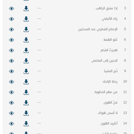
3
إذا عشق الراهب
---
4
رثاء الألباني
---
5
الإمتاع الشعري عند المحدثين
---
6
عُلو الهمة
---
7
هجرتُ الشعر
---
8
الحنين إلى الماضي
---
9
ذُبح النشيدُ
---
10
رحلة الإلحاد
---
11
من مهر الخطوبة
---
12
فنّ الهوى
---
13
لا أنسى هواك
---
14
أغاريد الهوى
---
15
علامة الحُبّ
---