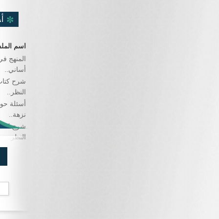
أ
اسم المل
المنهج في
أساني..
شرح كتاب
النظر..
أسئلة حو
نزهة..
شرح كتاب
النظر..