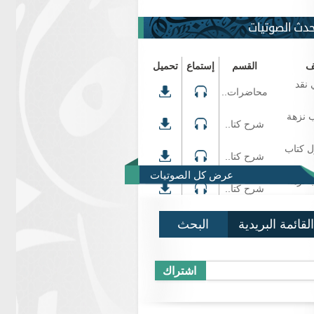
حدث الصوتيات
ف
القسم
إستماع
تحميل
 نقد
محاضرات..
 نزهة
شرح كتا..
ل كتاب
شرح كتا..
عرض كل الصوتيات
 نزهة
شرح كتا..
القائمة البريدية
البحث