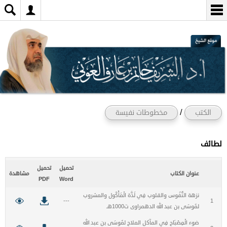
/
الكتب
مخطوطات نفيسة
لطائف
تحميل
تحميل
عنوان الكتاب
مشاهدة
PDF
Word
نزهة النُّفُوس والقلوب فِي لَذَّة الْمَأْكُول والمشروب
---
1
لمُوسَى بن عبد الله الدهمراوى ت1000هـ
ضوء الْمِصْبَاح فِي المآكل الملاح لمُوسَى بن عبد الله