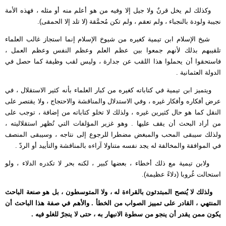
وكذلك لم يخل قرنٌ ولا جيل إلا وفيه من هو أعلم منه أو مثله ، فهذه الأمة
نجيبة ولودة بالنجباء ، ولم تعقم ، ولم تكن مُحمَّقة (لا تلد إلا الحمقى).
شيخ الإسلام ابن تيمية كغيره من شيوخ الإسلام إنما استجاز غالب العلماء
تلقيبهم بذلك لأنهم جمعوا بين عظم العلم وعظم النفس وعظم العمل ،
فاستحقوا أن يحملوا هذا اللقب عن جدارة ، وليس لقب وظيفة كما حصل في
الدولة العثمانية .
ويتميز ابن تيمية في كتاباته كغيره من كبار العلماء بأنه كثير الاستقلال ، في
عرض أفكاره وأفكار غيره ، وفي الاستدلال والمناقشة والاحتجاج ، ولا يقتصر على
النقل كما هو حال كثيرين غيره ، ولذلك لا تخلو كتاباته من إضافة ، توجب على
من أراد البحث أن يقف عليها . وهو غزير المؤلفات التي تُظهر استقلاليته ،
ولذلك سيبقى المحب والمبغض مضطرا للرجوع إلى نتاجه ، وسيبقى المنصف
في الموافقة والمخالفة له يجد نفسه متناولا آراءه بالمناقشة والتأييد أو الردّ .
ولابن تيمية مع ذلك أخطاء ، بعضها كبير ، لكنه بحر لا تكدره الدلاء ، ولو
استحالت غُروبا (دلاءً عظيمة).
ولذلك لا يُنصح المبتدئون بالقراءة له ، ولا المتوسطون ، بل هو صنعة الباحث
المنتهي ، القادر على تمييز الصواب من الخطأ . والأهم في صفة هذا الباحث أن
يكون ممن يقدر أن ينجو من سطوة الانبهار به ، حتى لا ينجرّ للغلو فيه .