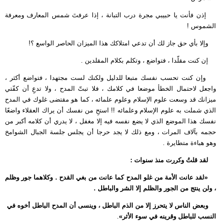
إذن فأنت يا حبيبي مجرة درب التبانة ، إذا عرفتَ شمس المعارف ومعرفة
الشموس !
وإلا بأي حق جاز لك أن تدعي امتلاكك هذا الميزان الحاصر الواسع ؟!
إن كنت مقلّدا ، فتواضع ، وتكلم بكلام المقلدين .
وإن كنت تحسب نفسك متبعا للدليل ولكنك لست مجتهدا ، فتواضع أكثر ،
واجعل لاحتمال الخطأ موضعا في كلامك ، فلا تبتّ المدح ، ولا تدعِ أن كفّتي
ميزانك قد وسعت علوم الإسلام وعلوم علمائه ، كما هو مقتضى غلوك في المدح
الذي شملت به علوم الإسلام وعلمائه !! استحِ من نفسك أن يراك العقلاء واضعًا
نفسك هذا الموضع الذي لا يضع نفسه فيه إلا مغفل ، لا يدري أن كلامه أكبر من
حجمه بآلاف المرات ، ومع ذلك لا يجد حرجا أن يجلس جلسة الجبال الشوامخ
وهو هباءة متطايرة .
لقد قلتُ وكررت منذ سنوات :
«لقد عانت الأمة من غلو المدح كما عانت من بغي القدح . وكلاهما جور وظلم
، ولن ينتج من الجور والظلم إلا الشر والباطل .
وبعض الناس لا يتحرز إلا من الذم الباطل ، وينسى أن المدح الباطل أخوه في
النسب للباطل وقرينه في سوء الأثر»
.