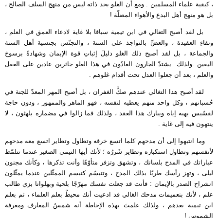
، كبقية علماء المسلمين . ومع أن الغلو بحد ذاته ليس من منهج السلف الصالح ،
بل هو منهج أهل البدع والأهواء المضلّة !
بل لقد أصبح التغالي في ابن تيمية سباقا بلا غاية لادعاء العمق في العلم ،
ونقاءِ العقيدة ، والعضِّ بالنواجذ على السنة ، والتجنّس بجنسية أهل السنة
والجماعة ، بل لقد أصبح ذلك الغلو دليلَ إثباتِ قوة الإيمان وشهادةً برسوخ
اليقين .ولذلك يشتدّ الجارون العادُون في هذا الغلو جائرين عادين على العقل
والعلم ، بعد أن جعلوا العدل تحت أقدام غلوهم .
لقد أصبح هذا التغالي عندهم صكَّ الغفران ، بل أصبح المهر المعدّ للجنة في
حُسبانهم ، وكل واحد منهم يعطيه لنفسه ، فهو الماهر والممهور ، ودون حاجة
لقسّيس يهبه إياه ويبارك هذا العقد ، ولذلك فما زالوا في مضماره يلهثون ، لا
ينتهون فيه إلى غاية .
وما انتبهوا إلى أن مدحهم كلما اتسع خرقه وتطاول وتطاير اتسع معه مدحهم
لأنفسهم وتطاول استكباره وتطاير شَررُه ؛ لأنك أيها التيمي الصغير عندما تتلمّظ
عباراتك في المدح بلسانك ، وتشهق وتزفر متأوّهًا وأنت تذكرها ، وكأنك مجنون
ليلى ، وتهز رأسك طربًا بذلك المدح ، وتتبسّم كتبسم الممثّلين عندما يمثّلون
انشراح الصدر بالإيمان : فأنت قد جعلت نفسك مهرّجًا بلحية وبهلوانا بزي طالب
علم ، لأنك بتعميمات مدحك الغالي قد ادعيت أنك محيطٌ بعلم العلماء ، ثم بعلم
ابن تيمية بعدهم ، ولذلك علمتَ بهذه الإحاطة أنه شمسُ المعارف ومعرفة
الشموس !