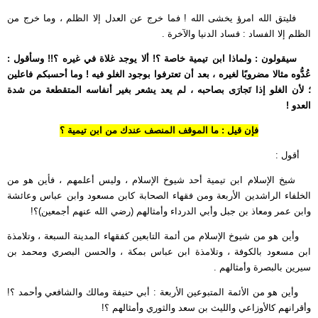
فليتق الله امرؤ يخشى الله ! فما خرج عن العدل إلا الظلم ، وما خرج من
الظلم إلا الفساد : فساد الدنيا والآخرة .
سيقولون : ولماذا ابن تيمية خاصة ؟! ألا يوجد غلاة في غيره ؟!! وسأقول :
عُدُّوه مثالا مضروبًا لغيره ، بعد أن تعترفوا بوجود الغلو فيه ! وما أحسبكم فاعلين
؛ لأن الغلو إذا تَجارَى بصاحبه ، لم يعد يشعر بغير أنفاسه المتقطعة من شدة
العدو !
فإن قيل : ما الموقف المنصف عندك من ابن تيمية ؟
أقول :
شيخ الإسلام ابن تيمية أحد شيوخ الإسلام ، وليس أعلمهم ، فأين هو من
الخلفاء الراشدين الأربعة ومن فقهاء الصحابة كابن مسعود وابن عباس وعائشة
وابن عمر ومعاذ بن جبل وأبي الدرداء وأمثالهم (رضي الله عنهم أجمعين)؟!
وأين هو من شيوخ الإسلام من أئمة التابعين كفقهاء المدينة السبعة ، وتلامذة
ابن مسعود بالكوفة ، وتلامذة ابن عباس بمكة ، والحسن البصري ومحمد بن
سيرين بالبصرة وأمثالهم .
وأين هو من الأئمة المتبوعين الأربعة : أبي حنيفة ومالك والشافعي وأحمد ؟!
وأقرانهم كالأوزاعي والليث بن سعد والثوري وأمثالهم ؟!