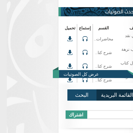
حدث الصوتيات
ف
القسم
إستماع
تحميل
 نقد
محاضرات..
 نزهة
شرح كتا..
ل كتاب
شرح كتا..
عرض كل الصوتيات
 نزهة
شرح كتا..
القائمة البريدية
البحث