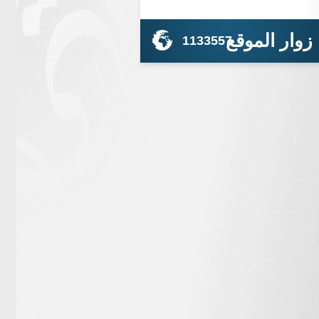
زوار الموقع
1133557