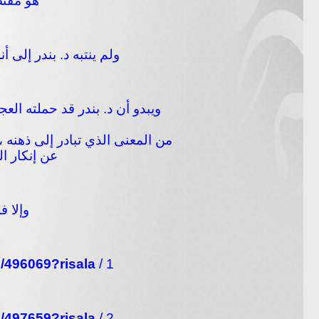
هو مقتض
ولم ينتبه د. بندر إلى أن
ويبدو أن د. بندر قد حملته الع
من المعنى الذي تبادر إلى ذهنه ،
عن إنكار ال
وإلا ف
/496069?risala
1 /
/497659?risala
2 /