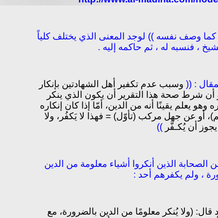
 كما وصف نفسه )) لوجد المعنى الذي يختلف كلياً
يخ ، فنسبه له ، ثم حاكمه إليه .
قال : ((
وسبب عدم تكفير أهل الشهادتين بإنكار
 أن شرط صحة هذا التقرير أن يكون الذي ينكر
وهو يعلم يقينًا أنه من الدين، أمّا إذا كان إنكاره
 أو عن جهل مركب (تأوّل) = فهذا لا يَكفُر، ولا
يجوز أن يُكـفَّر
))
من الصحابة الذين أنكروا أشياء معلومة من الدين
رة ، ولم يكفرهم أحد :
قال: (ولا يُنكر معلومًا من الدين بالضرورة، مع