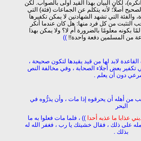
أنكره)، لكان البيان بهذا القيد أولى بالصواب. لكن
الصحيح أصلاً؛ لأنه يتكلم عن الجماعات (فئة) التي
ة، والفئة التي تشهد الشهادتين لا يمكن تكفيرها
جب التثبت من كل فرد منها: هل كان عندما أنكر
ًا بكونه معلومًا بالضرورة أم لا؟ ولا يمكن بهذا
عة من المسلمين دفعة واحدة!!
))
لقاعدة لابد لها من قيد يقيدها لتكون صحيحة ،
ي تكفير بعض أجلاء الصحابة ، وفي مخالفة النص
رعي دون أن يعلم .
من أهله أن يحرقوه إذا مات ، وأن يذرُّوه في
البحر
ني عذابا ما عذبه أحدا
)) ، فلما مات فعلوا به ما
مله على ذلك ، فقال خشيتك يا رب ، فغفر الله له
بذلك .