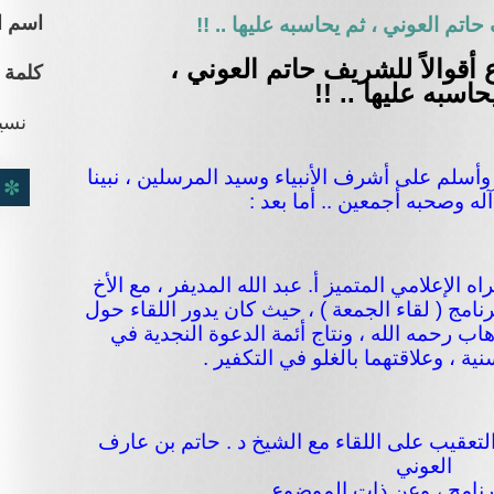
اسم ا
حاتم العوني ، ثم يحاسبه عليها .. !!
أقوالاً للشريف حاتم العوني ،
كلمة 
حاسبه عليها .. !!
نسي
وأسلم على أشرف الأنبياء وسيد المرسلين ، نبينا
ه وصحبه أجمعين .. أما بعد :
 الإعلامي المتميز أ. عبد الله المديفر ، مع الأخ
رنامج ( لقاء الجمعة ) ، حيث كان يدور اللقاء حول
ب رحمه الله ، ونتاج أئمة الدعوة النجدية في
ة ، وعلاقتهما بالغلو في التكفير .
لتعقيب على اللقاء مع الشيخ د . حاتم بن عارف
العوني
رنامج ، وعن ذات الموضوع .