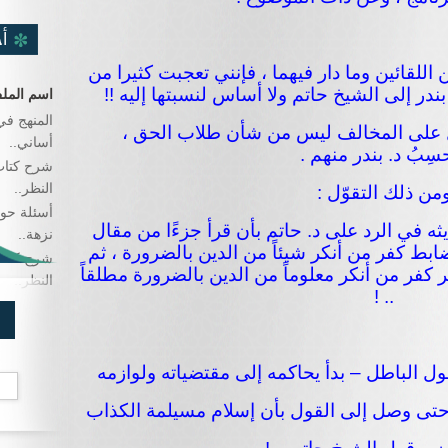
أ
لقائين وما دار فيهما ، فإنني تعجبت كثيرا من
ندر إلى الشيخ حاتم ولا أساس لنسبتها إليه !!
اسم المل
المنهج في
ل على المخالف ليس من شأن طلاب الحق ،
أساني..
سِبُ د. بندر منهم .
شرح كتاب
النظر..
من ذلك التقوّل :
أسئلة حو
ديثه في الرد على د. حاتم بأن قرأ جزءًا من مقال
نزهة..
ط كفر من أنكر شيئاً من الدين بالضرورة ، ثم
شرح كتاب
ر كفر من أنكر معلوماً من الدين بالضرورة مطلقاً
النظر..
.. !
ول الباطل – بدأ يحاكمه إلى مقتضياته ولوازمه
 حتى وصل إلى القول بأن إسلام مسيلمة الكذاب