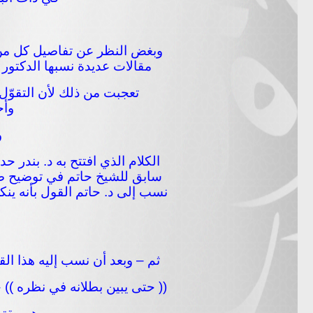
وبغض النظر عن تفاصيل كل من ال
مقالات عديدة نسبها الدكتور ب
تعجبت من ذلك لأن التقوّ
وأح
و
الكلام الذي افتتح به د. بندر ح
سابق للشيخ حاتم في توضيح ضاب
نسب إلى د. حاتم القول بأنه ينك
ثم – وبعد أن نسب إليه هذا الق
(( حتى يبين بطلانه في نظره ))